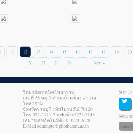
0
11
12
13
14
15
16
17
18
19
20
26
27
28
29
…
Next »
วิทยาลัยเทคนิคโพธาราม
Stay Up
เลขที่ 56 หมู่.3 ตำบลบ้านฆ้อง อำเภอ
โพธาราม
จังหวัดราชบุรี รหัสไปรษณีย์ 70120
โทร.032-231313 แฟกซ์ 0-3223-3148
Subscrib
(หมายเลขอัตโนมัติ), 0-3223-2628
E-Mail adminptc@photharam.ac.th