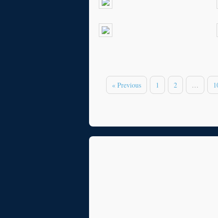
« Previous
1
2
…
1