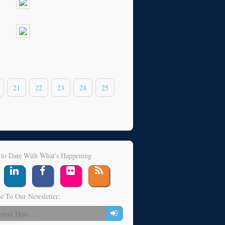
21
22
23
24
25
 to Date With What's Happening
e To Our Newsletter: