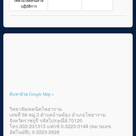
เทคโนโลยีหรือสาย
ปฏิบัติการ
ค้นหาด้วย Google Map »
วิทยาลัยเทคนิคโพธาราม
เลขที่ 56 หมู่.3 ตำบลบ้านฆ้อง อำเภอโพธาราม
จังหวัดราชบุรี รหัสไปรษณีย์ 70120
โทร.032-231313 แฟกซ์ 0-3223-3148 (หมายเลข
อัตโนมัติ), 0-3223-2628