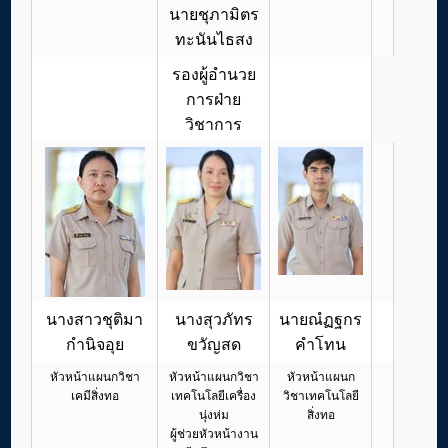
นายชุภามิตร
ทะนันไธสง
รองผู้อำนวย
การฝ่าย
วิชาการ
นางสาวชุติมา
นางสุวภัทร
นายณํฏฐกร
กำนิจอุย
ขวัญสด
คำโทน
หัวหน้าแผนกวิชา
หัวหน้าแผนกวิชา
หัวหน้าแผนก
เคมีสิ่งทอ
เทคโนโลยีเครื่อง
วิชาเทคโนโลยี
นุ่งห่ม
สิ่งทอ
ผู้ช่วยหัวหน้างาน