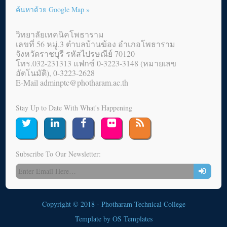
ค้นหาด้วย Google Map »
วิทยาลัยเทคนิคโพธาราม
เลขที่ 56 หมู่.3 ตำบลบ้านฆ้อง อำเภอโพธาราม
จังหวัดราชบุรี รหัสไปรษณีย์ 70120
โทร.032-231313 แฟกซ์ 0-3223-3148 (หมายเลข
อัตโนมัติ), 0-3223-2628
E-Mail adminptc@photharam.ac.th
Stay Up to Date With What's Happening
Subscribe To Our Newsletter:
Copyright © 2018 - Photharam Technical College
Template by
OS Templates